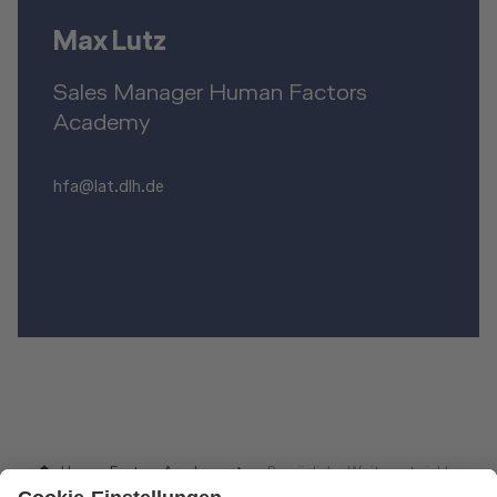
Max Lutz
Sales Manager Human Factors
Academy
hfa@lat.dlh.de
Human Factors Academy
Persönliche Weiterentwicklung