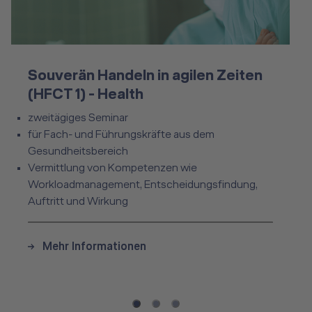
Souverän Handeln in agilen Zeiten (HFCT 1) - Health
Souverän Handeln in agilen Zeiten
(HFCT 1) - Health
zweitägiges Seminar
für Fach- und Führungskräfte aus dem
Gesundheitsbereich
Vermittlung von Kompetenzen wie
Workloadmanagement, Entscheidungsfindung,
Auftritt und Wirkung
Mehr Informationen