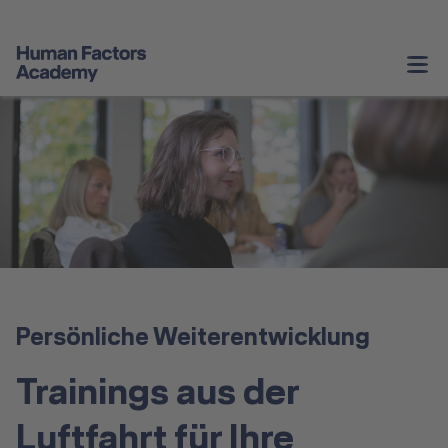
Unternehmenstrainings
Persönliche
Weiterentwicklung
Service & Informationen
Angebote Schweiz
Persönliche Weiterentwicklung
Über Uns
Trainings aus der
Kontakt
Luftfahrt für Ihre