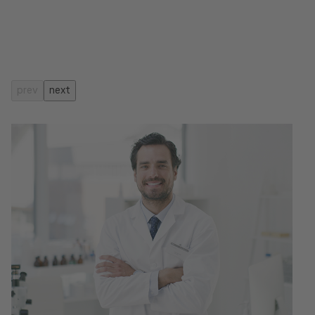
prev
next