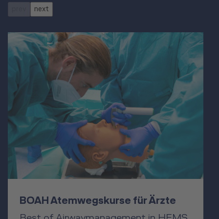
prev
next
BOAH Atemwegskurse für Ärzte
Best of Airwaymanagement in HEMS