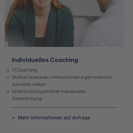
Individuelles Coaching
Individuelles Coaching
1:1 Coaching
Stärken ausbauen, Herausforderungen meistern,
souverän wirken
Unterstützung bei Ihrer individuellen
Zielerreichung
Mehr Informationen auf Anfrage