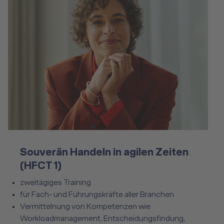
Souverän Handeln in agilen Zeiten (HFCT 1)
Souverän Handeln in agilen Zeiten
(HFCT 1)
zweitägiges Training
für Fach- und Führungskräfte aller Branchen
Vermittelnung von Kompetenzen wie
Workloadmanagement, Entscheidungsfindung,