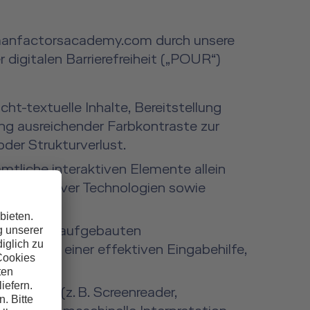
manfactorsacademy.com durch unsere
 digitalen Barrierefreiheit („POUR“)
ht-textuelle Inhalte, Bereitstellung
tung ausreichender Farbkontraste zur
der Strukturverlust.
ämtliche interaktiven Elemente allein
er assistiver Technologien sowie
ner logisch aufgebauten
smen und einer effektiven Eingabehilfe,
nologien (z. B. Screenreader,