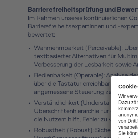
Barrierefreiheitsprüfung und Bewe
Im Rahmen unseres kontinuierlichen 
Barrierefreiheitsexpertinnen und -exper
bewertet:
Wahrnehmbarkeit (Perceivable): Überp
textbasierter Alternativen für Multime
Verbesserung der Lesbarkeit sowie An
Bedienbarkeit (Operable): Analyse der
über die Tastatur erreichbar und nu
angemessene Steuerung zeitabhängig
Verständlichkeit (Understandable): Pr
Überschriftenhierarchie für eine ein
die Nutzern hilft, Fehler zu vermeiden
Robustheit (Robust): Sicherstellung de