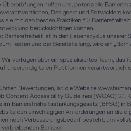
berprüfungen helfen uns, potenzielle Barrieren z
tsverantwortlichen, Designern und Entwicklern ko
s sie mit den besten Praktiken für Barrierefreiheit
-entwicklung berücksichtigen können.
: Barrierefreiheit ist in den Lebenszyklus unserer
zum Testen und der Bereitstellung, wird ein „Bor
am: Wir verfügen über ein spezialisiertes Team, da
t auf unseren digitalen Plattformen verantwortlich is
eführten Bewertungen, ist die Website www.huma
 Content Accessibility Guidelines (WCAG) 2.1, 
e im Barrierefreiheitsstärkungsgesetz (BFSG) i
bsite den einschlägigen Anforderungen an die digit
chen noch Verbesserungsbedarf besteht, um vollst
r verbleibenden Barrieren.