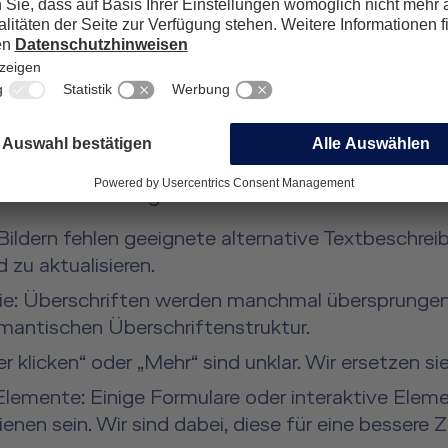
tung semantischer HTML-Strukturen, um eine zuve
en wurde unsere Website von externen Experten fü
 in Zusammenarbeit mit Menschen mit Behinderun
bleme
Website barrierefrei zu gestalten, haben wir festg
icht vollständig barrierefrei sind. Wir arbeiten 
 Bildern fehlen geeignete alternative Textbeschreib
 zu aktualisieren.
ie: Überschriften werden manchmal übersprungen 
semantischen Überschriftenstruktur.
er klicken“ oder „Mehr“ sind unklar. Wir ersetzen s
Elemente: Einige Formulare oder interaktive Elem
nen sein. Wir sind dabei, diese für eine bessere Z