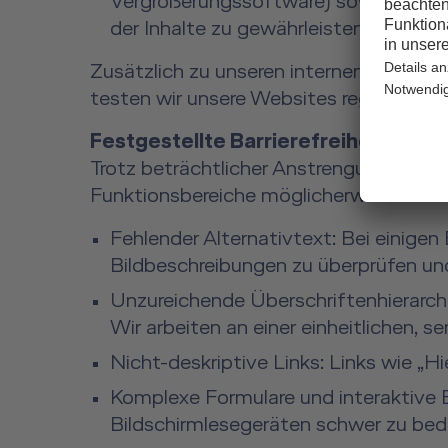
Vergrößerungssoftware) sowie Einhal
der Inhalte zu gewährleisten.
Zusätzlich zu unseren internen Prozess
testen wir unsere Websites regelmäßig
Festgestellte Barrierefreiheitspro
Trotz beträchtlicher Anstrengungen, die 
Funktionsbereiche möglicherweise noch n
Fehlender Alternativtext: Bei einigen
Bildbeschreibungen zu überprüfen und
Unzureichende Überschriftenhierarch
Wir arbeiten an einer einheitlichen, 
Nicht-deskriptive Links: Links wie „Hi
Komplexe Formulare und interaktive 
Bildschirmlesegeräten schwer zu bedie