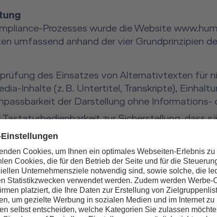
rtung
Compliance-Prozesses wurde die Website www.hu
ten umfassend anhand der vier Grundprinzipien der
rüfung des Einsatzes von Alternativtexten für nic
dia-Inhalte (z. B. Untertitel, Transkripte), Einhal
passbarkeit der Darstellung ohne Informations- o
 Tastaturbedienbarkeit zur Sicherstellung, dass s
tzbar sind, wirksames Fokusmanagement für Benutz
er Inhalte.
üfung klarer und aussagekräftiger Seitentitel, ei
fache Navigation, konsistente Navigationsmechani
 und zu korrigieren.
r Kompatibilität mit einer Vielzahl assistiver Tech