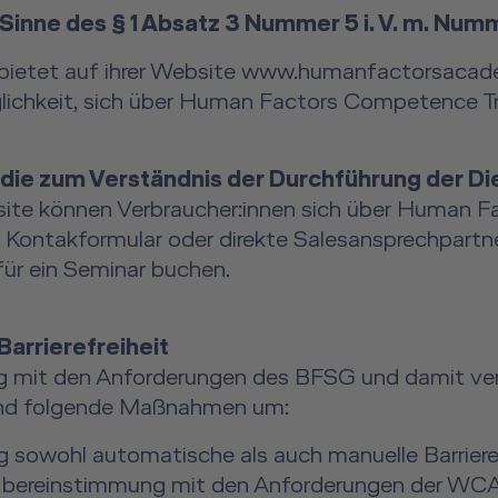
 Sinne des § 1 Absatz 3 Nummer 5 i. V. m. Nu
H bietet auf ihrer Website www.humanfactorsac
ichkeit, sich über Human Factors Competence Trai
ie zum Verständnis der Durchführung der Die
e können Verbraucher:innen sich über Human Fac
s Kontakformular oder direkte Salesansprechpart
für ein Seminar buchen.
arrierefreiheit
g mit den Anforderungen des BFSG und damit ver
fend folgende Maßnahmen um:
 sowohl automatische als auch manuelle Barrieref
Übereinstimmung mit den Anforderungen der WCAG