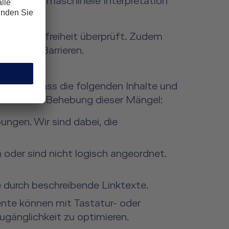
rlässige maschinelle Interpretation
r Barrierefreiheit überprüft. Zudem
gen auf Barrieren.
estellt, dass die folgenden Inhalte und
aktiv an der Behebung dieser Mängel:
ungen. Wir sind dabei, die
oder sind nicht logisch angeordnet.
ie durch beschreibende Linktexte.
ente können mit Tastatur- oder
ugänglichkeit zu optimieren.