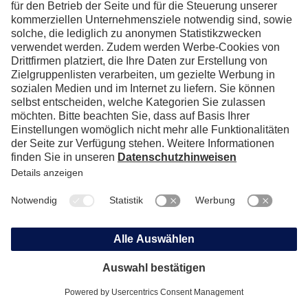
Samira Koch
Sales- & Product Manager Human
Factors Academy