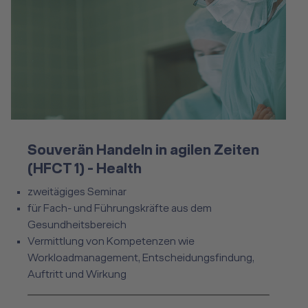
Souverän Handeln in agilen Zeiten (HFCT 1) - Health
Souverän Handeln in agilen Zeiten
(HFCT 1) - Health
zweitägiges Seminar
für Fach- und Führungskräfte aus dem
Gesundheitsbereich
Vermittlung von Kompetenzen wie
Workloadmanagement, Entscheidungsfindung,
Auftritt und Wirkung