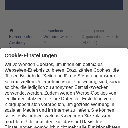
Persönliche
Führung einer
Human Factors
Weiterentwicklung
Organisation - Health
Academy
(HFCT 4)
Kontakt
Lufthansa Aviation Training GmbH
LabCampus 48
85356 München-Flughafen
Deutschland