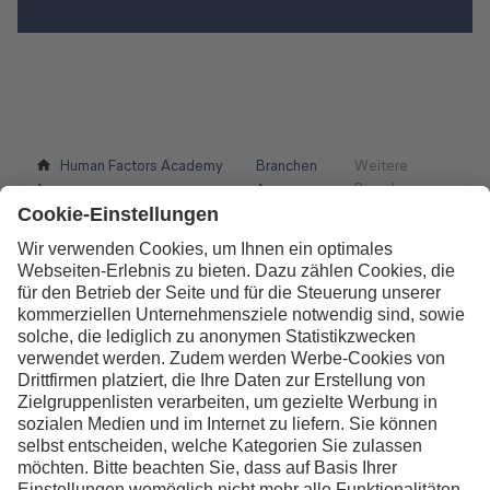
Human Factors Academy
Branchen
Weitere
Branchen
Kontakt
Lufthansa Aviation Training GmbH
LabCampus 48
85356 München-Flughafen
Deutschland