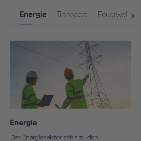
Energie
Transport
Feuerwehr un
n
e
x
t
Energie
Der Energiesektor zählt zu den